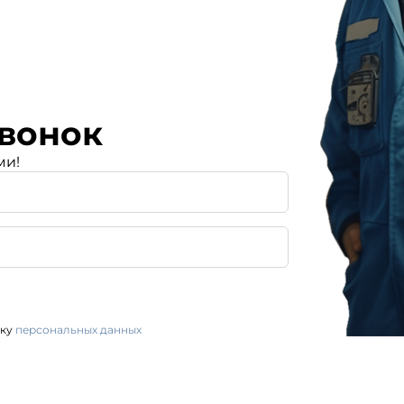
вонок
ми!
тку
персональных данных