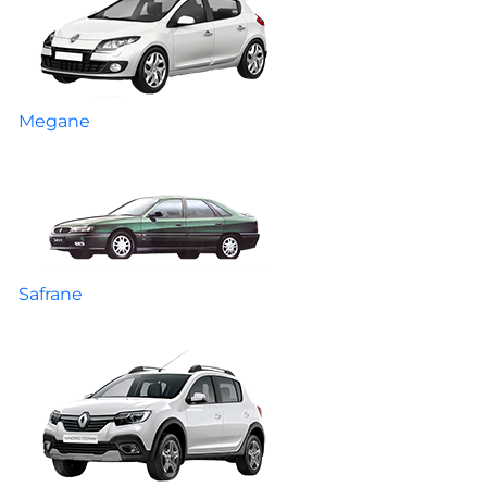
Megane
Safrane