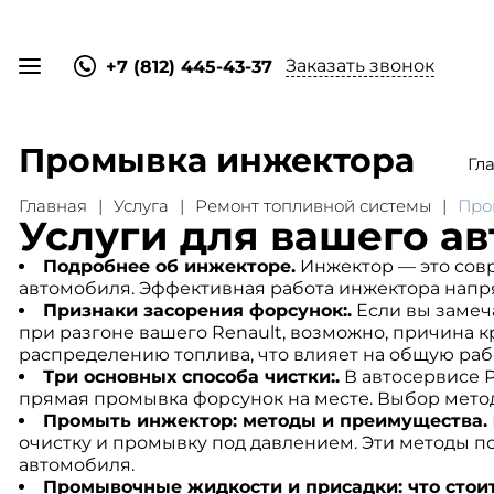
Заказать звонок
+7 (812) 445-43-37
Промывка инжектора
Гл
Главная
Услуга
Ремонт топливной системы
Про
Услуги для вашего ав
Подробнее об инжекторе.
Инжектор — это совр
автомобиля. Эффективная работа инжектора напря
Признаки засорения форсунок:.
Если вы замеча
при разгоне вашего Renault, возможно, причина 
распределению топлива, что влияет на общую раб
Три основных способа чистки:.
В автосервисе Р
прямая промывка форсунок на месте. Выбор метод
Промыть инжектор: методы и преимущества.
очистку и промывку под давлением. Эти методы по
автомобиля.
Промывочные жидкости и присадки: что стоит