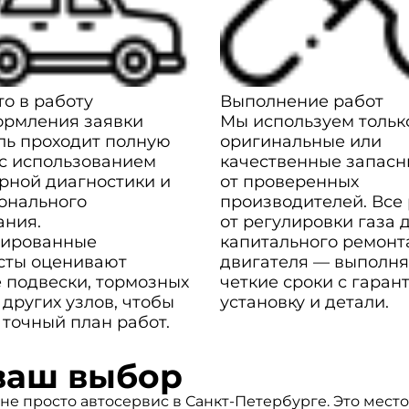
о в работу
Выполнение работ
ормления заявки
Мы используем тольк
ль проходит полную
оригинальные или
 с использованием
качественные запасн
рной диагностики и
от проверенных
онального
производителей. Все
ания.
от регулировки газа 
ированные
капитального ремонт
сты оценивают
двигателя — выполня
 подвески, тормозных
четкие сроки с гаран
 других узлов, чтобы
установку и детали.
 точный план работ.
ваш выбор
 не просто автосервис в Санкт-Петербурге. Это мест