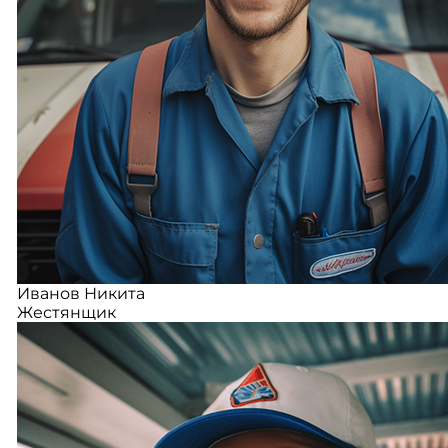
Иванов Никита
Жестянщик