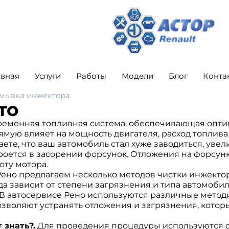
авная
Услуги
Работы
Модели
Блог
Конта
мывка инжектора
то
еменная топливная система, обеспечивающая оптим
мую влияет на мощность двигателя, расход топлива 
ете, что ваш автомобиль стал хуже заводиться, уве
кроется в засорении форсунок. Отложения на форсун
оту мотора.
ено предлагаем несколько методов чистки инжектора
а зависит от степени загрязнения и типа автомобил
В автосервисе Рено используются различные метод
зволяют устранять отложения и загрязнения, которы
 знать?.
Для проведения процедуры используются 